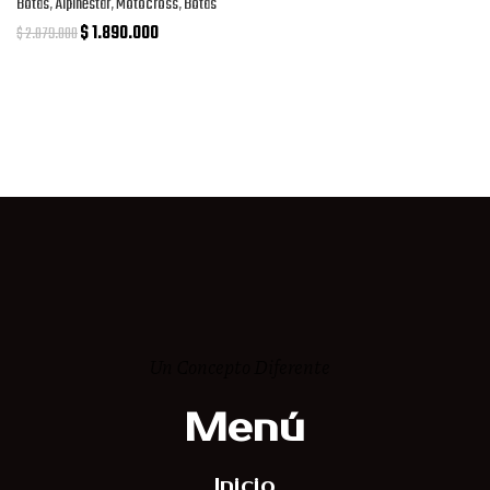
Botas
,
Alpinestar
,
Motocross
,
Botas
$
1.890.000
$
2.079.000
Un Concepto Diferente
Menú
Inicio