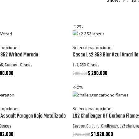
Show
9
12
-22%
r opciones
Seleccionar opciones
 352 Writed Morado
Casco Ls2 353 Blur Azul Amarillo
AS
,
Cascos-
,
Cascos
Ls2
,
353
,
Cascos
08.000
$
298.000
$
380.000
-20%
r opciones
Seleccionar opciones
Assault Paragon Rojo Metalizado
LS2 Challenger GT Carbono Flame
Cascos
Cascos
,
Carbono
,
Challenger
,
Ls2 challen
82.000
$
1.920.000
$
2.389.000