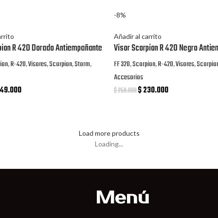
-8%
arrito
Añadir al carrito
pion R 42O Dorado Antiempañante
Visor Scorpion R 42O Negro Anti
ion
,
R-420
,
Visores
,
Scorpion
,
Storm
,
FF 320
,
Scorpion
,
R-420
,
Visores
,
Scorpio
Accesorios
49.000
$
230.000
$
250.000
Load more products
Loading...
Menú