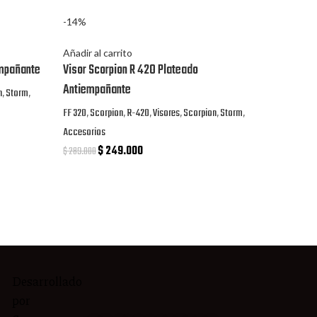
-14%
Añadir al carrito
empañante
Visor Scorpion R 42O Plateado
Antiempañante
n
,
Storm
,
FF 320
,
Scorpion
,
R-420
,
Visores
,
Scorpion
,
Storm
,
Accesorios
$
249.000
$
289.000
Desarrollado
Síguenos
por