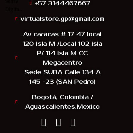
Sense
+57 3144467667
Digital.
virtualstore.gp@gmail.com
Av caracas # 17 47 local
120 isla M /Local 102 isla
P/ 114 isla M CC
Megacentro
Sede SUBA Calle 134 A
145 -23 (SAN Pedro)
Bogotá, Colombia /
Aguascalientes,Mexico