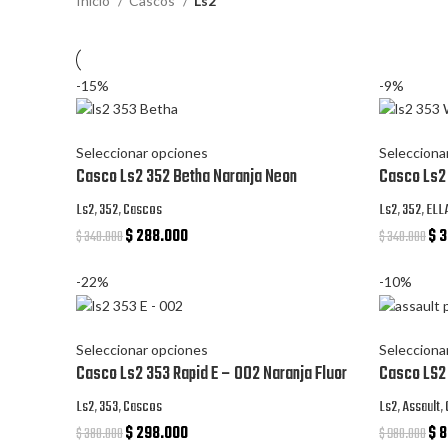
Inicio
Cascos
Ls2
-15%
-9%
Seleccionar opciones
Selecciona
Casco Ls2 352 Betha Naranja Neon
Casco Ls2
Ls2
,
352
,
Cascos
Ls2
,
352
,
ELL
$
288.000
$
3
$
340.000
$
340.000
-22%
-10%
Seleccionar opciones
Selecciona
Casco Ls2 353 Rapid E – 002 Naranja Fluor
Casco LS2 
Ls2
,
353
,
Cascos
Ls2
,
Assault
,
$
298.000
$
8
$
380.000
$
980.000