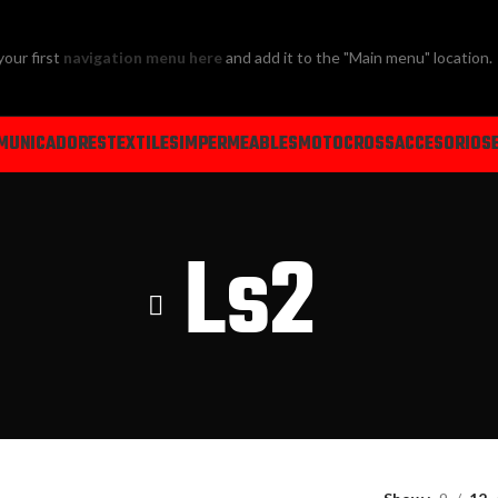
your first
navigation menu here
and add it to the "Main menu" location.
MUNICADORES
TEXTILES
IMPERMEABLES
MOTOCROSS
ACCESORIOS
Ls2