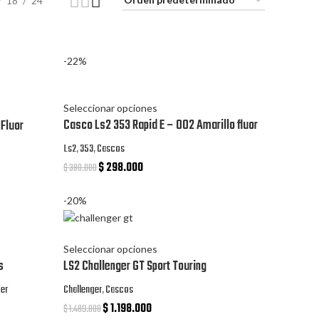
18
24
-22%
Seleccionar opciones
Casco Ls2 353 Rapid E – 002 Amarillo fluor
 Fluor
Ls2
,
353
,
Cascos
$
298.000
$
380.000
-20%
Seleccionar opciones
s
LS2 Challenger GT Sport Touring
ger
Challenger
,
Cascos
$
1.198.000
$
1.489.000