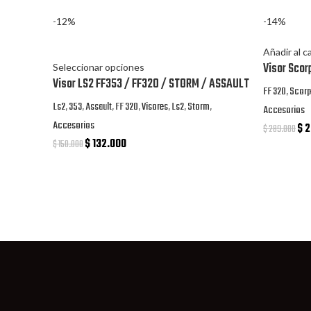
-12%
-14%
Añadir al c
Visor Scor
Seleccionar opciones
Visor LS2 FF353 / FF320 / STORM / ASSAULT
FF 320
,
Scorp
Ls2
,
353
,
Assault
,
FF 320
,
Visores
,
Ls2
,
Storm
,
Accesorios
Accesorios
$
2
$
289.000
$
132.000
$
150.000