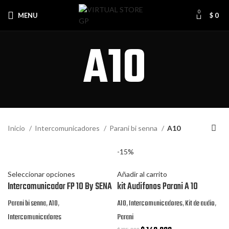
0
MENU
$
0
A10
Inicio
Intercomunicadores
Parani bi senna
A10
-15%
Seleccionar opciones
Añadir al carrito
Intercomunicador FP 10 By SENA
kit Audifonos Parani A 10
Parani bi senna
,
A10
,
A10
,
Intercomunicadores
,
Kit de audio
,
Intercomunicadores
Parani