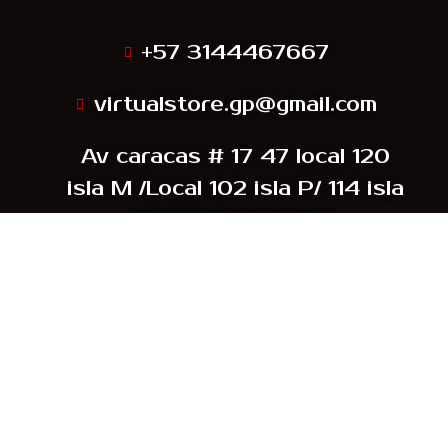
+57 3144467667
virtualstore.gp@gmail.com
Av caracas # 17 47 local 120
isla M /Local 102 isla P/ 114 isla
M CC Megacentro
Sede SUBA Calle 134 A 145
-23 (SAN Pedro)
Bogotá, Colombia /
Aguascalientes,Mexico