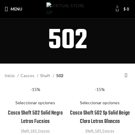
0
MENU
$
0
502
Inicio
Cascos
Shaft
502
-15%
-15%
Seleccionar opciones
Seleccionar opciones
Casco Shaft 502 Solid Negro
Casco Shaft 502 Sp Solid Beige
Letras Fucsias
Claro Letras Blancas
Shaft
,
502
,
Cascos
Shaft
,
502
,
Cascos