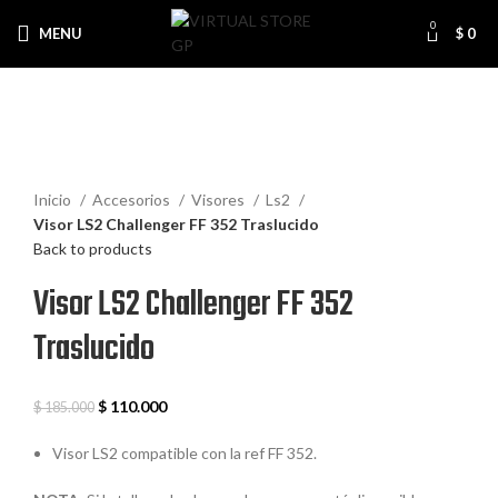
0
MENU
$
0
-41%
Sold out
Click to enlarge
Inicio
Accesorios
Visores
Ls2
Visor LS2 Challenger FF 352 Traslucido
Back to products
Visor LS2 Challenger FF 352
Traslucido
$
110.000
$
185.000
Visor LS2 compatible con la ref FF 352.