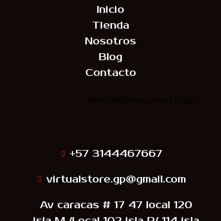
Inicio
Tienda
Nosotros
Blog
Contacto
Desarrollado por Sense Digital.
Síguenos
+57 3144467667
virtualstore.gp@gmail.com
Av caracas # 17 47 local 120
isla M /Local 102 isla P/ 114 isla