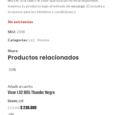
NOTA:
Si la talla o el color que buscas no está disponible,
traemos tu producto bajo el método de
encargo .
(Consulta a
tu asesor para los términos y condiciones ).
Sin existencias
SKU:
2308
Categorías:
Ls2
,
Visores
Share:
Productos relacionados
-15%
Añadir al carrito
Visor LS2 805 Thunder Negro
Visores
,
Ls2
$
230.000
$
270.000
-5%