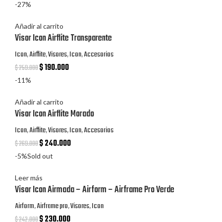
-27%
Añadir al carrito
Visor Icon Airflite Transparente
Icon
,
Airflite
,
Visores
,
Icon
,
Accesorios
$
190.000
$
259.000
-11%
Añadir al carrito
Visor Icon Airflite Morado
Icon
,
Airflite
,
Visores
,
Icon
,
Accesorios
$
240.000
$
269.000
-5%
Sold out
Leer más
Visor Icon Airmada – Airform – Airframe Pro Verde
Airform
,
Airframe pro
,
Visores
,
Icon
$
230.000
$
242.000