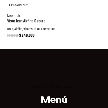
-11%
Sold out
Leer más
Visor Icon Airflite Oscuro
Icon
,
Airflite
,
Visores
,
Icon
,
Accesorios
$
240.000
$
269.000
Un Concepto Diferente
Menú