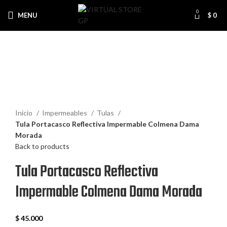
0
MENU
$
0
Click to enlarge
Inicio
Impermeables
Tulas
Tula Portacasco Reflectiva Impermable Colmena Dama
Morada
Back to products
Tula Portacasco Reflectiva
Impermable Colmena Dama Morada
$
45.000