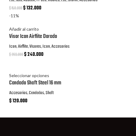
Ls2
,
353
,
Assault
,
FF 320
,
Visores
,
Ls2
,
Storm
,
Accesorios
$
132.000
$
150.000
-11%
Añadir al carrito
Visor Icon Airflite Dorado
Icon
,
Airflite
,
Visores
,
Icon
,
Accesorios
$
240.000
$
269.000
Seleccionar opciones
Candado Shaft Steel 16 mm
Accesorios
,
Candados
,
Shaft
$
120.000