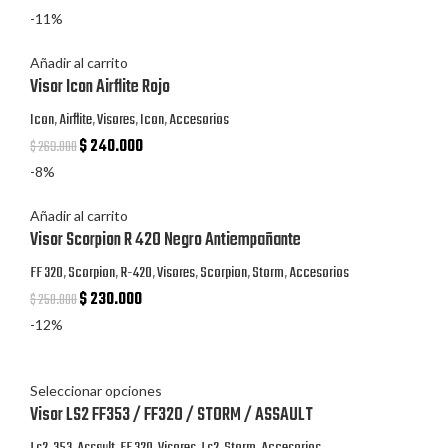
-11%
Añadir al carrito
Visor Icon Airflite Rojo
Icon
,
Airflite
,
Visores
,
Icon
,
Accesorios
$
240.000
$
269.000
-8%
Añadir al carrito
Visor Scorpion R 42O Negro Antiempañante
FF 320
,
Scorpion
,
R-420
,
Visores
,
Scorpion
,
Storm
,
Accesorios
$
230.000
$
250.000
-12%
Seleccionar opciones
Visor LS2 FF353 / FF320 / STORM / ASSAULT