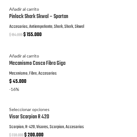
Añadir al carrito
Pinlock Shark Skwal – Spartan
Accesorios
,
Antiempañante
,
Shark
,
Shark
,
Skwal
$
155.000
$
184.000
Añadir al carrito
Mecanismo Casco Fibra Giga
Mecanismo
,
Fibra
,
Accesorios
$
45.000
-16%
Seleccionar opciones
Visor Scorpion R 42O
Scorpion
,
R-420
,
Visores
,
Scorpion
,
Accesorios
$
200.000
$
238.000