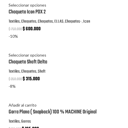
Seleccionar opciones
Chaqueta Icon PDX 2
Textiles
,
Chaquetas
,
Chaquetas
,
ELLAS
,
Chaquetas-
,
Icon
$
600.000
$
750.000
-10%
Seleccionar opciones
Chaqueta Shaft Delta
Textiles
,
Chaquetas
,
Shaft
$
315.000
$
350.000
-8%
Añadir al carrito
Gorra Plana ( Snapback) 100 % MACHINE Original
Textiles
,
Gorras