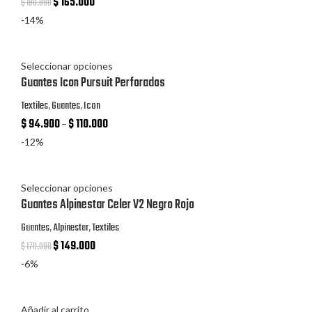
$
165.000
$
180.000
-14%
Seleccionar opciones
Guantes Icon Pursuit Perforados
Textiles
,
Guantes
,
Icon
$
94.900
–
$
110.000
-12%
Seleccionar opciones
Guantes Alpinestar Celer V2 Negro Rojo
Guantes
,
Alpinestar
,
Textiles
$
149.000
$
170.000
-6%
Añadir al carrito