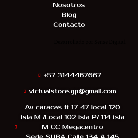
Nosotros
Blog
Contacto
Desarrollado por Sense Digital.
Síguenos
+57 3144467667
virtualstore.gp@gmail.com
Av caracas # 17 47 local 120
isla M /Local 102 isla P/ 114 isla
M CC Megacentro
Sede SUBA Calle 134 A 145