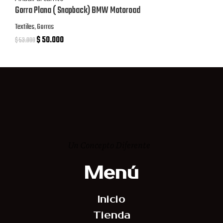
Gorra Plana ( Snapback) BMW Motoroad
Textiles
,
Gorras
$
50.000
$
53.000
Un Concepto Diferente
Menú
Inicio
Tienda