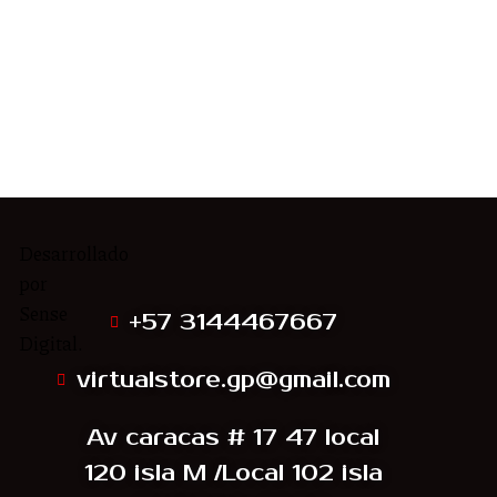
Desarrollado
Síguenos
por
Sense
+57 3144467667
Digital.
virtualstore.gp@gmail.com
Av caracas # 17 47 local
120 isla M /Local 102 isla