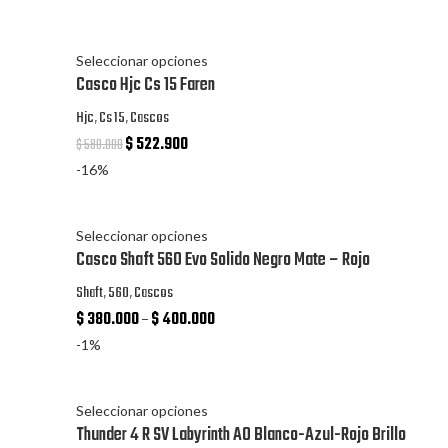
Seleccionar opciones
Casco Hjc Cs 15 Faren
Hjc
,
Cs 15
,
Cascos
$
522.900
$
580.000
-16%
Seleccionar opciones
Casco Shaft 560 Evo Solido Negro Mate – Rojo
Shaft
,
560
,
Cascos
$
380.000
–
$
400.000
-1%
Seleccionar opciones
Thunder 4 R SV Labyrinth A0 Blanco-Azul-Rojo Brillo