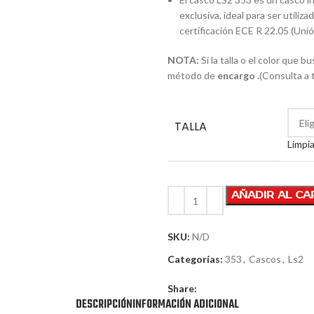
exclusiva, ideal para ser utili
certificación ECE R 22.05 (Uni
NOTA:
Si la talla o el color que 
método de
encargo .
(Consulta a 
TALLA
Limpia
AÑADIR AL CA
SKU:
N/D
Categorías:
353
,
Cascos
,
Ls2
Share:
DESCRIPCIÓN
INFORMACIÓN ADICIONAL