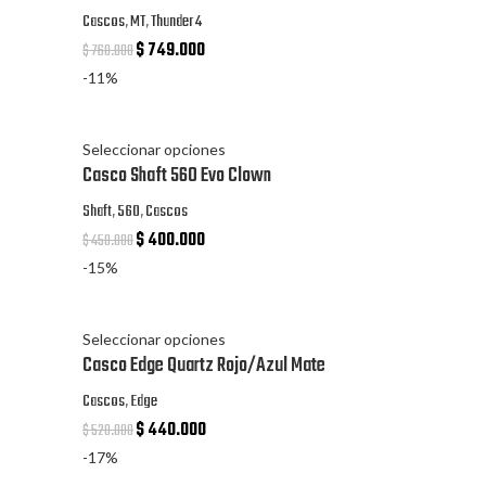
Cascos
,
MT
,
Thunder 4
$
749.000
$
760.000
-11%
Seleccionar opciones
Casco Shaft 560 Evo Clown
Shaft
,
560
,
Cascos
$
400.000
$
450.000
-15%
Seleccionar opciones
Casco Edge Quartz Rojo/Azul Mate
Cascos
,
Edge
$
440.000
$
520.000
-17%