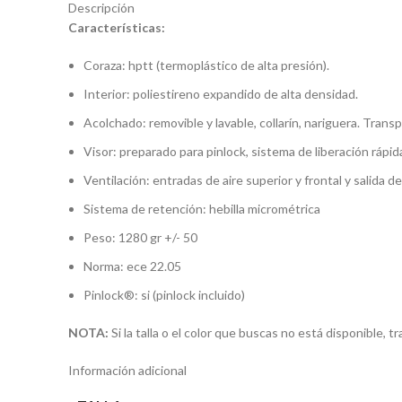
Descripción
Características:
Coraza: hptt (termoplástico de alta presión).
Interior: poliestireno expandido de alta densidad.
Acolchado: removible y lavable, collarín, nariguera. Transp
Visor: preparado para pinlock, sistema de liberación rápida
Ventilación: entradas de aire superior y frontal y salida de
Sistema de retención: hebilla micrométrica
Peso: 1280 gr +/- 50
Norma: ece 22.05
Pinlock®: si (pinlock incluido)
NOTA:
Si la talla o el color que buscas no está disponible,
Información adicional