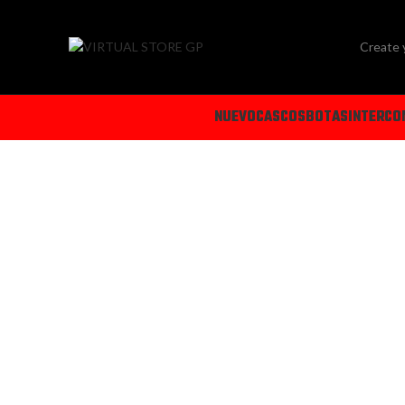
Create 
NUEVO
CASCOS
BOTAS
INTERCO
-22%
Click to enlarge