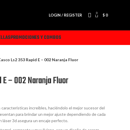
0
LOGIN / REGISTER
$
0
ELLAS
PROMOCIONES Y COMBOS
asco Ls2 353 Rapid E – 002 Naranja Fluor
 E – 002 Naranja Fluor
características increíbles, haciéndolo el mejor sucesor del
resentan para brindar un mejor ajuste dependiendo de cada
n láser 3d asegura un encaje perfecto.
ntegral, compacto y muy liviano, con un diseño de coraza