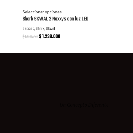
Seleccionar opciones
Shark SKWAL 2 Noxxys con luz LED
Cascos
,
Shark
,
Skwal
$
1.238.000
$
1.499.750
Un Concepto Diferente