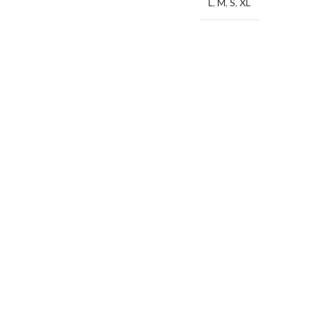
L
,
M
,
S
,
XL