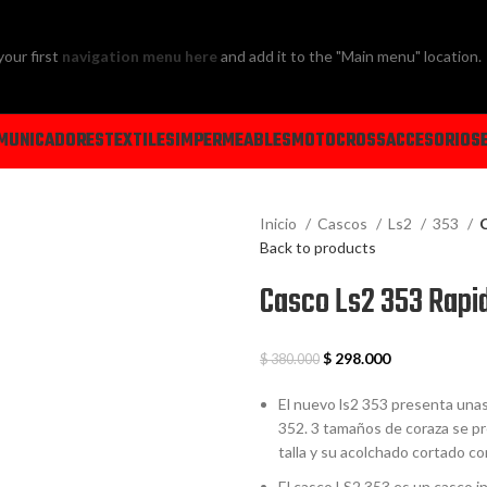
your first
navigation menu here
and add it to the "Main menu" location.
MUNICADORES
TEXTILES
IMPERMEABLES
MOTOCROSS
ACCESORIOS
Inicio
Cascos
Ls2
353
C
Back to products
Casco Ls2 353 Rapid
$
298.000
$
380.000
El nuevo ls2 353 presenta unas 
352. 3 tamaños de coraza se p
talla y su acolchado cortado co
El casco LS2 353 es un casco i